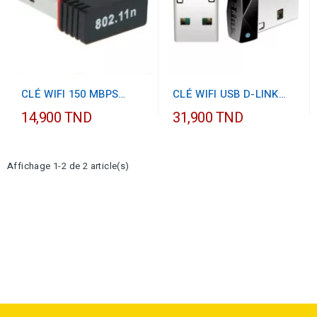
CLÉ WIFI 150 MBPS
CLÉ WIFI USB D-LINK
1506
DWA-121 - 150 MBPS
14,900 TND
31,900 TND
Affichage 1-2 de 2 article(s)