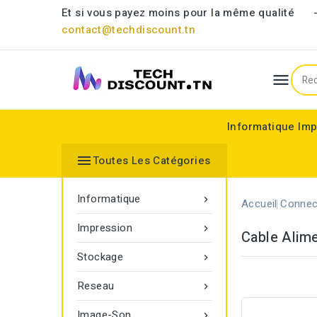
Et si vous payez moins pour la même qualit
contact@techdiscount.tn

Informatique
Imp
Ordinateur portable
Composant informatiq
Ventilateur & Refroidisseu
CHARGEUR PC PORTABLE
Accessoires et Périphéri
Clavier & Combo clavier/sour
Disque VidéoSurve

Toutes Les Catégories
Informatique

Accueil
Connec
Impression

Cable Alim
Stockage

Reseau

Image-Son
