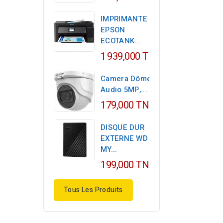
IMPRIMANTE
EPSON
ECOTANK...
1 939,000 TND
Camera Dôme
Audio 5MP,...
179,000 TND
DISQUE DUR
EXTERNE WD
MY...
199,000 TND
Tous Les Produits