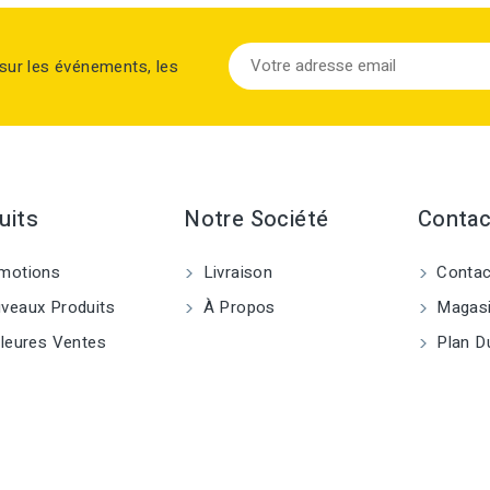
sur les événements, les
uits
Notre Société
Contac
motions
Livraison
Contac
eaux Produits
À Propos
Magas
leures Ventes
Plan Du