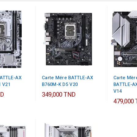
BATTLE-AX
Carte Mére BATTLE-AX
Carte Mèr
I V21
B760M-K D5 V20
BATTLE-AX
V14
ND
349,000 TND
479,000