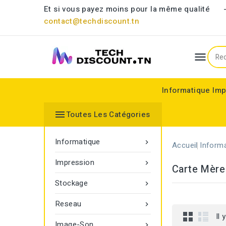
Et si vous payez moins pour la même qualit
contact@techdiscount.tn

Informatique
Imp
Ordinateur portable
Composant informatiq
Ventilateur & Refroidisseu
CHARGEUR PC PORTABLE
Accessoires et Périphéri
Clavier & Combo clavier/sour
Disque VidéoSurve

Toutes Les Catégories
Informatique

Accueil
Inform
Impression

Carte Mère
Stockage

Reseau

Il 
Image-Son
