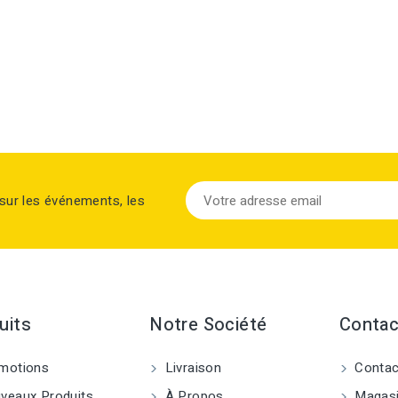
sur les événements, les
uits
Notre Société
Contac
motions
Livraison
Contac
eaux Produits
À Propos
Magas