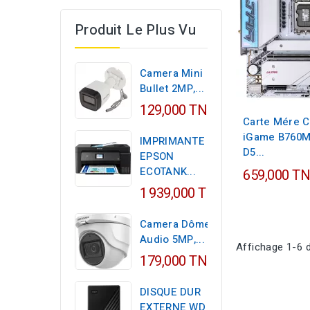
Produit Le Plus Vu
Camera Mini
Bullet 2MP,...
129,000 TND
Carte Mére 
iGame B760M
IMPRIMANTE
D5...
EPSON
ECOTANK...
659,000 T
1 939,000 TND
Camera Dôme
Audio 5MP,...
Affichage 1-6 d
179,000 TND
DISQUE DUR
EXTERNE WD