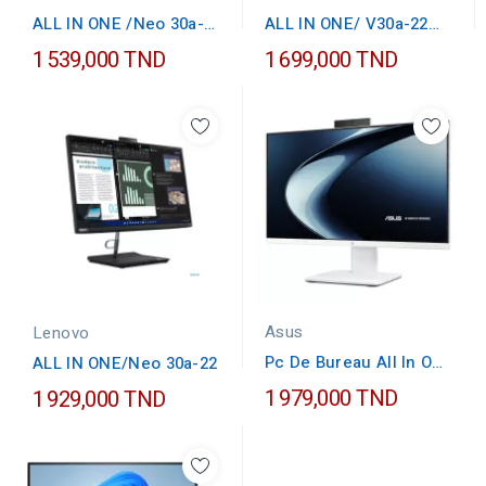
ALL IN ONE /Neo 30a-
ALL IN ONE/ V30a-22
24 i3
AIO,21.5"...
1 539,000 TND
1 699,000 TND
Asus
Lenovo
Pc De Bureau All In One
ALL IN ONE/Neo 30a-22
Asus V440VAK I5...
1 979,000 TND
1 929,000 TND