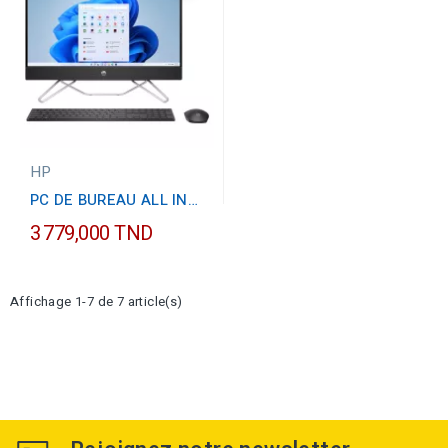
HP
PC DE BUREAU ALL IN
ONE HP 24-CB1000NK
3 779,000 TND
I7...
Affichage 1-7 de 7 article(s)